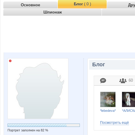
Блог
( 0 )
Основное
Др
Шпионаж
Блог
60
*lebedeva*
*АЛИСК
Посмотреть ещё
Портрет заполнен на 82 %