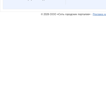
madonn@
masham
© 2026 ООО «Сеть городских порталов» ·
Реклама н
reklamka
scorpion12
надюшк
ольгунч
Девочка М
ДЖИНС
Кэтти
Лю