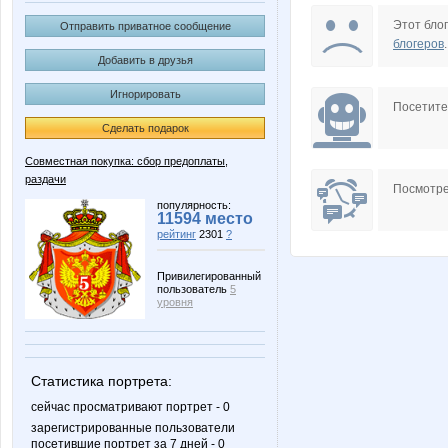
Beatrisa
Clairett
Этот блог
Отправить приватное сообщение
блогеров
.
Добавить в друзья
Игнорировать
Lelyann
Leonidy
Посетит
Сделать подарок
Совместная покупка: сбор предоплаты,
раздачи
Nata1
Natali7
Посмотре
популярность:
11594 место
рейтинг
2301
?
Shark1
Sonya4
Привилегированный
пользователь
5
уровня
anusha21
brunia
Статистика портрета:
сейчас просматривают портрет - 0
зарегистрированные пользователи
посетившие портрет за 7 дней - 0